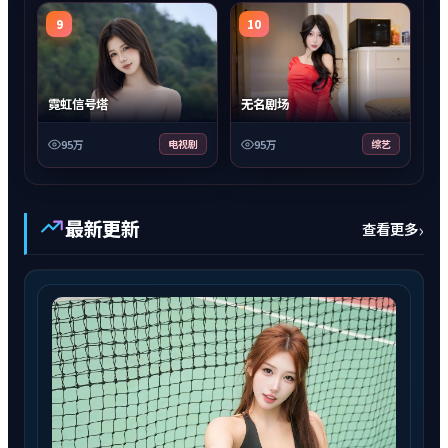
9
10
霓虹信号塔
无名剧场
95万
电视剧
95万
综艺
最新更新
›
查看更多