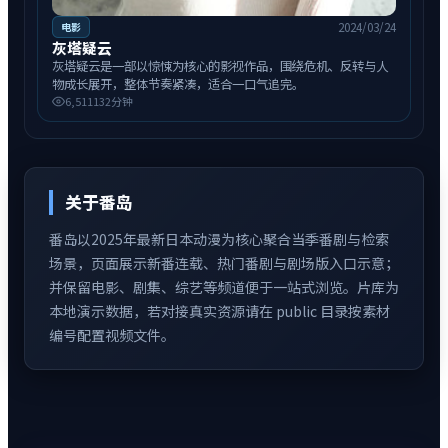
2024/03/24
电影
灰塔疑云
灰塔疑云是一部以惊悚为核心的影视作品，围绕危机、反转与人
物成长展开，整体节奏紧凑，适合一口气追完。
6,511
132分钟
关于
番岛
番岛
以
2025年最新日本动漫
为核心聚合当季番剧与检索
场景，页面展示新番连载、热门番剧与剧场版入口示意；
并保留电影、剧集、综艺等频道便于一站式浏览。片库为
本地演示数据，若对接真实资源请在 public 目录按素材
编号配置视频文件。