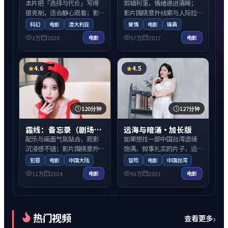
本片把「选择与代价」写得
剪辑利落，情绪递进清晰；
很克制，适合静心观看；影
影片围绕意外线索与人际拉
片围绕意外线索与人际拉扯
扯展开，适合周末一口气看
科幻
电影
澳大利亚
爱情
电影
瑞典
展开，适合周末一口气看
完。
3万
2020
57万
2017
电影
电影
完。
4.6
4.5
120分钟
127分钟
霜线：备忘录（剧场版）
远海与暗涌·加长版
配乐与画面气氛贴合，观影
如果想找一部中国台湾语境
沉浸感不错；影片围绕意外
饱满、叙事扎实的片子，远
线索与人际拉扯展开，适合
海与暗涌·加长版值得关
犯罪
电影
中国大陆
冒险
电影
中国台湾
周末一口气看完。
注；影片围绕意外线索与人
11万
2024
93万
2021
电影
电影
际拉扯展开，适合周末一口
气看完。
热门视频
›
查看更多