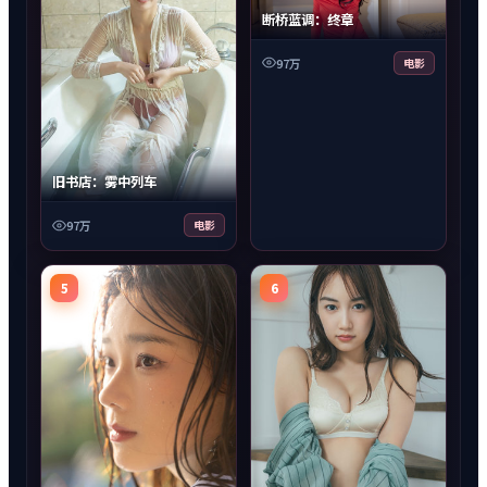
断桥蓝调：终章
97万
电影
旧书店：雾中列车
97万
电影
5
6