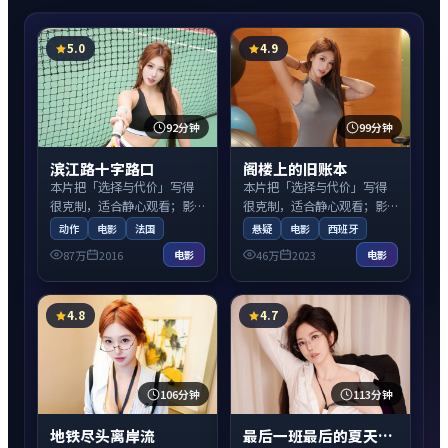
5.0
4.9
92分钟
99分钟
滨江路十字路口
阁楼上的旧账本
本片把「选择与代价」写得
本片把「选择与代价」写得
很克制，适合静心观看；影
很克制，适合静心观看；影
片围绕意外线索与人际拉扯
片围绕意外线索与人际拉扯
动作
电影
法国
悬疑
电影
西班牙
展开，适合周末一口气看
展开，适合周末一口气看
87万
2016
46万
2023
电影
电影
完。
完。
4.8
4.7
106分钟
113分钟
地铁尽头离岸流
最后一班最后的夏天：前传