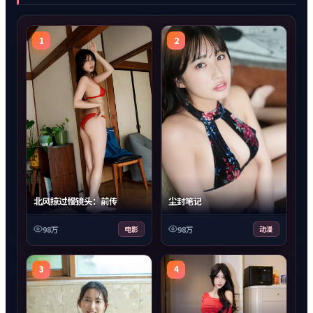
1
2
北风掠过慢镜头：前传
尘封笔记
98万
电影
98万
动漫
3
4